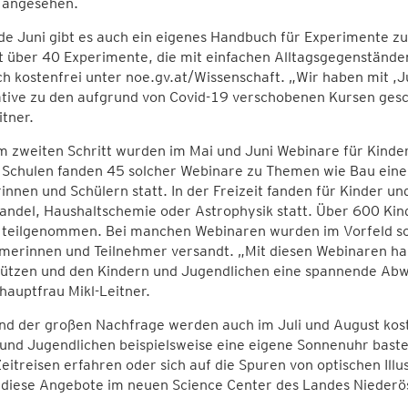
s angesehen.
nde Juni gibt es auch ein eigenes Handbuch für Experimente 
 über 40 Experimente, die mit einfachen Alltagsgegenstände
h kostenfrei unter noe.gv.at/Wissenschaft. „Wir haben mit ,Jug
ative zu den aufgrund von Covid-19 verschobenen Kursen ges
itner.
m zweiten Schritt wurden im Mai und Juni Webinare für Kinde
 Schulen fanden 45 solcher Webinare zu Themen wie Bau einer
innen und Schülern statt. In der Freizeit fanden für Kinder 
ndel, Haushaltschemie oder Astrophysik statt. Über 600 Kin
 teilgenommen. Bei manchen Webinaren wurden im Vorfeld so
merinnen und Teilnehmer versandt. „Mit diesen Webinaren hab
tützen und den Kindern und Jugendlichen eine spannende Abwe
auptfrau Mikl-Leitner.
nd der großen Nachfrage werden auch im Juli und August kos
und Jugendlichen beispielsweise eine eigene Sonnenuhr bast
eitreisen erfahren oder sich auf die Spuren von optischen Il
l diese Angebote im neuen Science Center des Landes Niederös