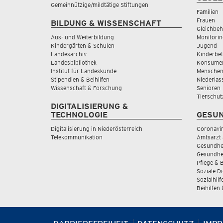
Gemeinnützige/mildtätige Stiftungen
Familien
Frauen
BILDUNG & WISSENSCHAFT
Gleichbeh
Aus- und Weiterbildung
Monitorin
Kindergärten & Schulen
Jugend
Landesarchiv
Kinderbe
Landesbibliothek
Konsumen
Institut für Landeskunde
Menschen
Stipendien & Beihilfen
Niederlas
Wissenschaft & Forschung
Senioren
Tierschut
DIGITALISIERUNG &
TECHNOLOGIE
GESUN
Digitalisierung in Niederösterreich
Coronavi
Telekommunikation
Amtsarzt 
Gesundhei
Gesundhe
Pflege & 
Soziale D
Sozialhilf
Beihilfen