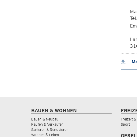
Ma
Te
Em
La
310
Me
BAUEN & WOHNEN
FREIZ
Bauen & Neubau
Freizeit 
Kaufen & Verkaufen
Sport
Sanieren & Renovieren
Wohnen & Leben
GESEL