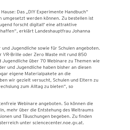
zu Hause: Das „DIY Experimente Handbuch“
n umgesetzt werden können. Zu bestellen ist
end forscht digital!‘ eine attraktive
chaffen“, erklärt Landeshauptfrau Johanna
r und Jugendliche sowie für Schulen angeboten.
 VR-Brille oder Zero Waste mit rund 850
und Jugendliche über 70 Webinare zu Themen wie
der und Jugendliche haben bisher an diesen
gar eigene Materialpakete an die
en wir gezielt versucht, Schulen und Eltern zu
chslung zum Alltag zu bieten“, so
tenfreie Webinare angeboten. So können die
eln, mehr über die Entstehung des Weltraums
lusionen und Täuschungen begeben. Zu finden
terreich unter sciencecenter.noe.gv.at.