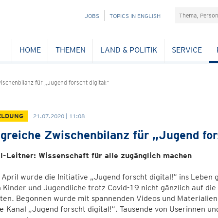
Suchefeld
NAVIGATION
JOBS
TOPICS IN ENGLISH
ÜBERSPRINGEN
HOME
THEMEN
LAND & POLITIK
SERVICE
ischenbilanz für „Jugend forscht digital!“
ELDUNG
21.07.2020 | 11:08
lgreiche Zwischenbilanz für „Jugend fors
l-Leitner: Wissenschaft für alle zugänglich machen
April wurde die Initiative „Jugend forscht digital!“ ins Leben
Kinder und Jugendliche trotz Covid-19 nicht gänzlich auf die
hten. Begonnen wurde mit spannenden Videos und Materialien
-Kanal „Jugend forscht digital!“. Tausende von Userinnen un