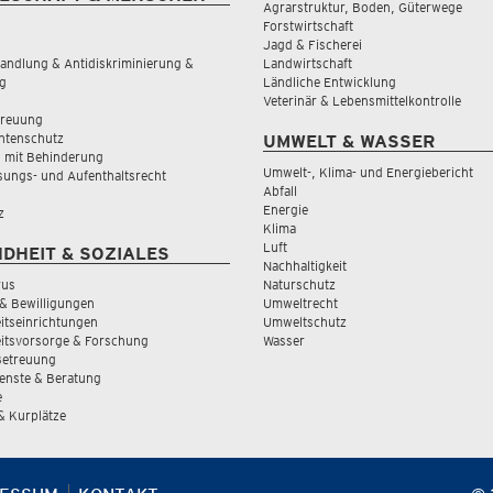
Agrarstruktur, Boden, Güterwege
Forstwirtschaft
Jagd & Fischerei
andlung & Antidiskriminierung &
Landwirtschaft
g
Ländliche Entwicklung
Veterinär & Lebensmittelkontrolle
treuung
tenschutz
UMWELT & WASSER
 mit Behinderung
Umwelt-, Klima- und Energiebericht
sungs- und Aufenthaltsrecht
Abfall
Energie
z
Klima
Luft
DHEIT & SOZIALES
Nachhaltigkeit
rus
Naturschutz
& Bewilligungen
Umweltrecht
tseinrichtungen
Umweltschutz
itsvorsorge & Forschung
Wasser
Betreuung
ienste & Beratung
e
 & Kurplätze