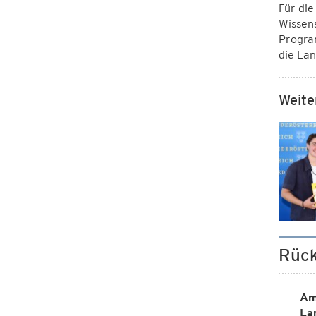
Für die
Wissens
Program
die La
Weite
Rück
Am
La