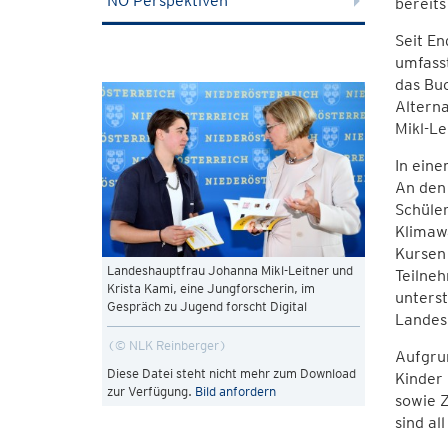
NÖ Perspektiven
bereit
Seit E
umfasst
das Buc
Altern
Mikl-Le
In eine
An den
Schüler
Klimawa
Kursen
Landeshauptfrau Johanna Mikl-Leitner und
Teilneh
Krista Kami, eine Jungforscherin, im
unters
Gespräch zu Jugend forscht Digital
Landesh
© NLK Reinberger
Aufgru
Diese Datei steht nicht mehr zum Download
Kinder 
zur Verfügung.
Bild anfordern
sowie Z
sind al