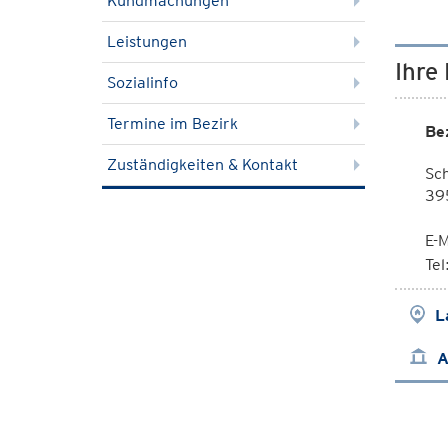
Kundmachungen
Leistungen
Ihre
Sozialinfo
Termine im Bezirk
Be
Zuständigkeiten & Kontakt
Sc
39
E-M
Te
L
A