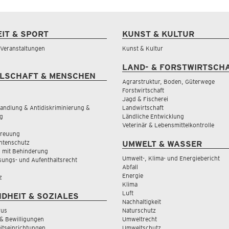
EIT & SPORT
KUNST & KULTUR
& Veranstaltungen
Kunst & Kultur
LAND- & FORSTWIRTSCH
LSCHAFT & MENSCHEN
Agrarstruktur, Boden, Güterwege
Forstwirtschaft
Jagd & Fischerei
andlung & Antidiskriminierung &
Landwirtschaft
g
Ländliche Entwicklung
Veterinär & Lebensmittelkontrolle
treuung
tenschutz
UMWELT & WASSER
 mit Behinderung
Umwelt-, Klima- und Energiebericht
sungs- und Aufenthaltsrecht
Abfall
Energie
z
Klima
Luft
DHEIT & SOZIALES
Nachhaltigkeit
rus
Naturschutz
& Bewilligungen
Umweltrecht
tseinrichtungen
Umweltschutz