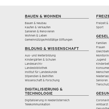
BAUEN & WOHNEN
FREIZ
Bauen & Neubau
Freizeit 
Kaufen & Verkaufen
Sport
Sanieren & Renovieren
Wohnen & Leben
GESEL
Gemeinnützige/mildtätige Stiftungen
Familien
Frauen
BILDUNG & WISSENSCHAFT
Gleichbeh
Aus- und Weiterbildung
Monitorin
Kindergärten & Schulen
Jugend
Landesarchiv
Kinderbe
Landesbibliothek
Konsumen
Institut für Landeskunde
Menschen
Stipendien & Beihilfen
Niederlas
Wissenschaft & Forschung
Senioren
Tierschut
DIGITALISIERUNG &
TECHNOLOGIE
GESUN
Digitalisierung in Niederösterreich
Coronavi
Telekommunikation
Amtsarzt 
Gesundhei