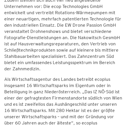
Zudem stellten sich auch vier neu angesiedelte
Unternehmen vor: Die ecop Technologies GmbH
entwickelt und vertreibt Rotations-Wärmepumpen mit
einer neuartigen, mehrfach patentierten Technologie für
den industriellen Einsatz. Die EW Drone Passion GmbH
veranstaltet Drohnenshows und bietet verschiedene
Fotografie-Dienstleistungen an. Die Nakowitsch GesmbH
ist auf Hausverwaltungsreparaturen, den Vertrieb von
Schließtechnikprodukten sowie auf kleinere bis mittlere
Stahlbauarbeiten spezialisiert. Das Zahnzentrum Süd
bietet ein umfassendes Leistungsspektrum im Bereich
der Zahnmedizin.
Als Wirtschaftsagentur des Landes betreibt ecoplus
insgesamt 16 Wirtschaftsparks im Eigentum oder in
Beteiligung in ganz Niederösterreich. „Das IZ NÖ-Süd ist
einer der gefragtesten Firmenstandorte südlich von Wien
und es ist zweifellos das Aushängeschild unter unseren
16 Wirtschaftsparks. Mit 280 Hektar ist es der größte
unserer Wirtschaftsparks – und mit der Gründung vor
über 60 Jahren auch der älteste“, so ecoplus