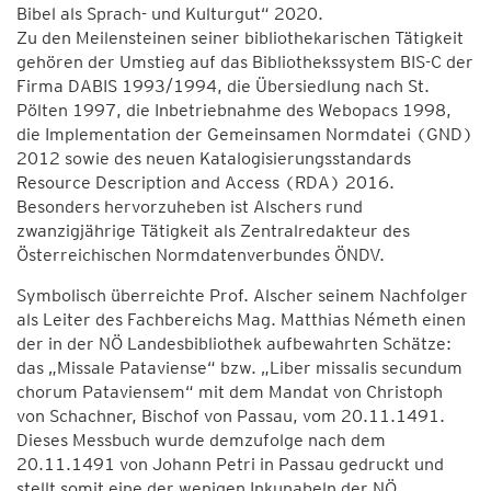
Bibel als Sprach- und Kulturgut“ 2020.
Zu den Meilensteinen seiner bibliothekarischen Tätigkeit
gehören der Umstieg auf das Bibliothekssystem BIS-C der
Firma DABIS 1993/1994, die Übersiedlung nach St.
Pölten 1997, die Inbetriebnahme des Webopacs 1998,
die Implementation der Gemeinsamen Normdatei (GND)
2012 sowie des neuen Katalogisierungsstandards
Resource Description and Access (RDA) 2016.
Besonders hervorzuheben ist Alschers rund
zwanzigjährige Tätigkeit als Zentralredakteur des
Österreichischen Normdatenverbundes ÖNDV.
Symbolisch überreichte Prof. Alscher seinem Nachfolger
als Leiter des Fachbereichs Mag. Matthias Németh einen
der in der NÖ Landesbibliothek aufbewahrten Schätze:
das „Missale Pataviense“ bzw. „Liber missalis secundum
chorum Pataviensem“ mit dem Mandat von Christoph
von Schachner, Bischof von Passau, vom 20.11.1491.
Dieses Messbuch wurde demzufolge nach dem
20.11.1491 von Johann Petri in Passau gedruckt und
stellt somit eine der wenigen Inkunabeln der NÖ