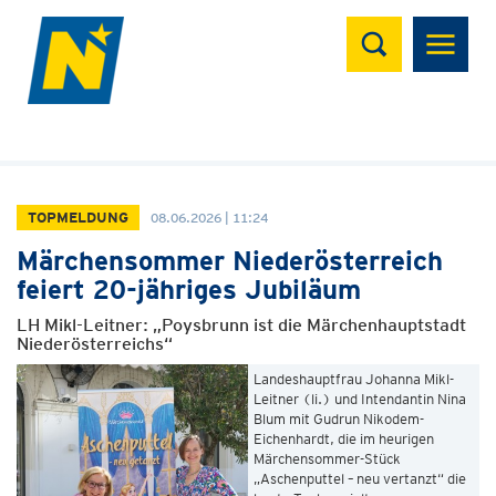
Suchen
TOPMELDUNG
08.06.2026 | 11:24
Märchensommer Niederösterreich
feiert 20-jähriges Jubiläum
LH Mikl-Leitner: „Poysbrunn ist die Märchenhauptstadt
Niederösterreichs“
Landeshauptfrau Johanna Mikl-
Leitner (li.) und Intendantin Nina
Blum mit Gudrun Nikodem-
Eichenhardt, die im heurigen
Märchensommer-Stück
„Aschenputtel – neu vertanzt“ die