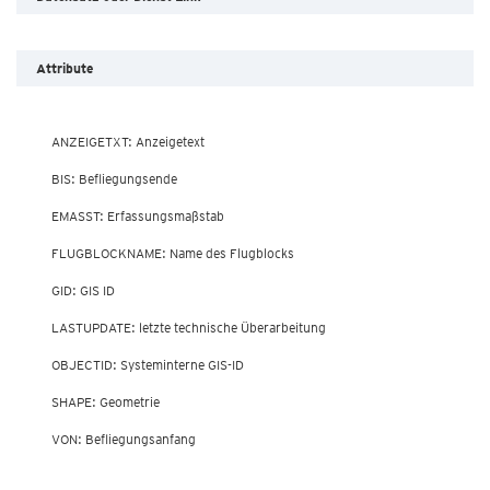
Attribute
        ANZEIGETXT: Anzeigetext

        BIS: Befliegungsende

        EMASST: Erfassungsmaßstab

        FLUGBLOCKNAME: Name des Flugblocks

        GID: GIS ID

        LASTUPDATE: letzte technische Überarbeitung

        OBJECTID: Systeminterne GIS-ID

        SHAPE: Geometrie

        VON: Befliegungsanfang
