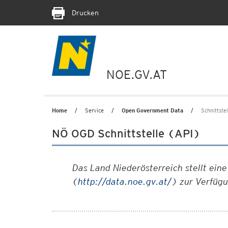
Drucken
NOE.GV.AT
Home
Service
Open Government Data
Schnittste
NÖ OGD Schnittstelle (API)
Das Land Niederösterreich stellt ein
(
http://data.noe.gv.at/
) zur Verfüg