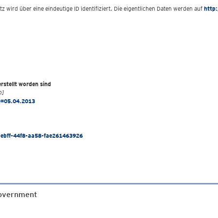
wird über eine eindeutige ID identifiziert. Die eigentlichen Daten werden auf
http
rstellt worden sind
p]
me=05.04.2013
-ebff-44f8-aa58-fae261463926
Government