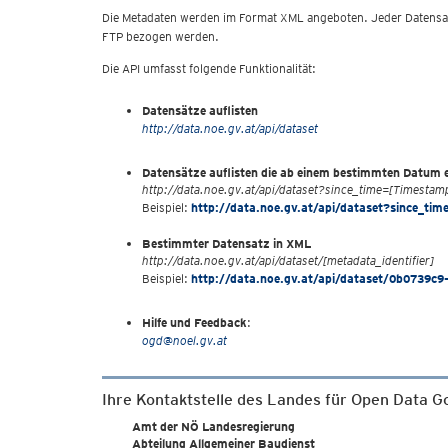
Die Metadaten werden im Format XML angeboten. Jeder Datensatz 
FTP bezogen werden.
Die API umfasst folgende Funktionalität:
Datensätze auflisten
http://data.noe.gv.at/api/dataset
Datensätze auflisten die ab einem bestimmten Datum e
http://data.noe.gv.at/api/dataset?since_time=[Timestam
Beispiel:
http://data.noe.gv.at/api/dataset?since_ti
Bestimmter Datensatz in XML
http://data.noe.gv.at/api/dataset/[metadata_identifier]
Beispiel:
http://data.noe.gv.at/api/dataset/0b0739c9
Hilfe und Feedback
:
ogd@noel.gv.at
Ihre Kontaktstelle des Landes für Open Data 
Amt der NÖ Landesregierung
Abteilung Allgemeiner Baudienst