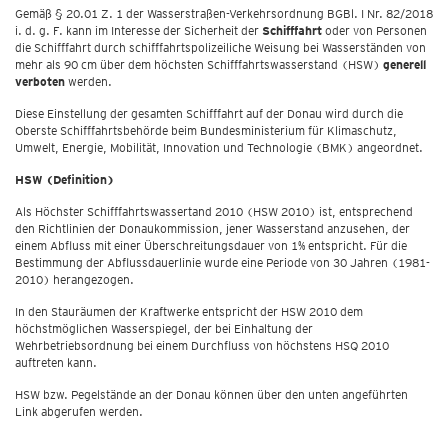
Gemäß § 20.01 Z. 1 der Wasserstraßen-Verkehrsordnung BGBl. I Nr. 82/2018
i. d. g. F. kann im Interesse der Sicherheit der
Schifffahrt
oder von Personen
die Schifffahrt durch schifffahrtspolizeiliche Weisung bei Wasserständen von
mehr als 90 cm über dem höchsten Schifffahrtswasserstand (HSW)
generell
verboten
werden.
Diese Einstellung der gesamten Schifffahrt auf der Donau wird durch die
Oberste Schifffahrtsbehörde beim Bundesministerium für Klimaschutz,
Umwelt, Energie, Mobilität, Innovation und Technologie (BMK) angeordnet.
HSW (Definition)
Als Höchster Schifffahrtswassertand 2010 (HSW 2010) ist, entsprechend
den Richtlinien der Donaukommission, jener Wasserstand anzusehen, der
einem Abfluss mit einer Überschreitungsdauer von 1% entspricht. Für die
Bestimmung der Abflussdauerlinie wurde eine Periode von 30 Jahren (1981-
2010) herangezogen.
In den Stauräumen der Kraftwerke entspricht der HSW 2010 dem
höchstmöglichen Wasserspiegel, der bei Einhaltung der
Wehrbetriebsordnung bei einem Durchfluss von höchstens HSQ 2010
auftreten kann.
HSW bzw. Pegelstände an der Donau können über den unten angeführten
Link abgerufen werden.