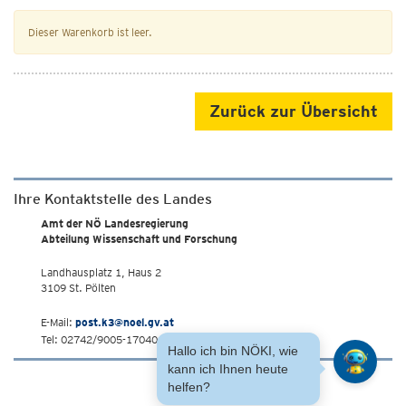
Dieser Warenkorb ist leer.
Zurück zur Übersicht
Ihre Kontaktstelle des Landes
Amt der NÖ Landesregierung
Abteilung Wissenschaft und Forschung
Landhausplatz 1, Haus 2
3109 St. Pölten
E-Mail:
post.k3@noel.gv.at
Tel: 02742/9005-17040
Hallo ich bin NÖKI, wie
kann ich Ihnen heute
helfen?