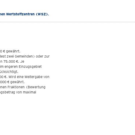
lichen Wertstoffzentren (WSZ).
00 € gewährt.
dest zwei Gemeinden) oder zur
on 75.000 €. Je
 im engeren Einzugsgebiet
ücksichtigt.
0 €. Wird eine Weitergabe von
.000 € gewährt.
enen Fraktionen (Bewertung
ngsbetrag von maximal