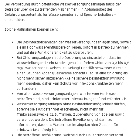
Bei Versorgung durch öffentliche Wasserversorgungsanlagen muss der
Betreiber über die zu treffenden Maßnahmen - in Abhängigkeit des
Gefährdungspotentials für Wasserspender (und Speicherbehälter) -
entscheiden.
Solche Maßnahmen können sein:
Die Desinfektionsanlagen der Wasserversorgungsanlagen sind, soweit
sie im Hochwassereinflußbereich liegen, sofort in Betrieb zu nehmen
und auf ihre Funktionsfähigkeit zu überprüfen.
Bei Chlorungsanlagen ist die Dosierung so einzustellen, dass im
Wasserleitungsnetz ein Mindestgehalt an freiem Chlor von 0,3 bis 0,5
mg/l Wasser nachzuweisen ist. Gelangt Oberflächenwasser direkt in
einen Brunnen (oder Quellsammelschacht), so ist eine Chlorung als
nicht mehr sicher anzusehen (keine sichere Desinfektionswirkung
mehr gegeben, daher kein Schutz vor Infektionskrankheiten mehr
vorhanden).
Von allen Wasserversorgungsanlagen, welche vom Hochwasser
betroffen sind, sind Trinkwasseruntersuchungsbefund erforderlich.
Wasserversorgungsanlagen ohne Desinfektionsmöglichkeit dürfen,
soferne sie akut gefährdet erscheinen, nicht mehr für
Trinkwasserzwecke (z.B. Trinken, Zubereitung von Speisen usw.)
verwendet werden. Die betroffene Bevölkerung ist dann zu
informieren, dass das Wasser nur im abgekochten Zustand für
Trinkzwecke zulässig ist.
Die betroffene Bevölkerung, welche durch Hausbrunnen versorgt