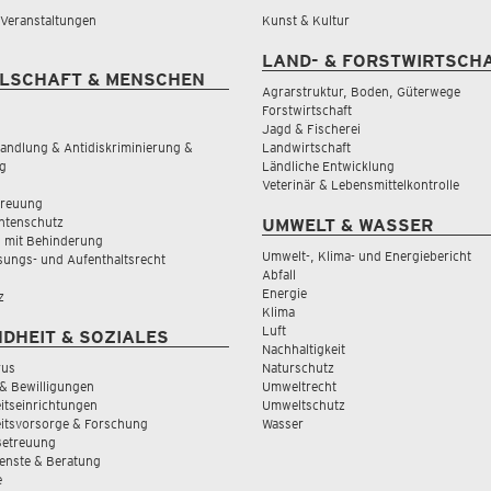
& Veranstaltungen
Kunst & Kultur
LAND- & FORSTWIRTSCH
LSCHAFT & MENSCHEN
Agrarstruktur, Boden, Güterwege
Forstwirtschaft
Jagd & Fischerei
andlung & Antidiskriminierung &
Landwirtschaft
g
Ländliche Entwicklung
Veterinär & Lebensmittelkontrolle
treuung
tenschutz
UMWELT & WASSER
 mit Behinderung
Umwelt-, Klima- und Energiebericht
sungs- und Aufenthaltsrecht
Abfall
Energie
z
Klima
Luft
DHEIT & SOZIALES
Nachhaltigkeit
rus
Naturschutz
& Bewilligungen
Umweltrecht
tseinrichtungen
Umweltschutz
itsvorsorge & Forschung
Wasser
Betreuung
ienste & Beratung
e