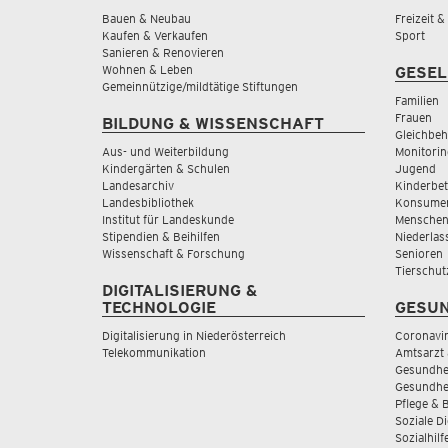
Bauen & Neubau
Freizeit 
Kaufen & Verkaufen
Sport
Sanieren & Renovieren
Wohnen & Leben
GESEL
Gemeinnützige/mildtätige Stiftungen
Familien
Frauen
BILDUNG & WISSENSCHAFT
Gleichbeh
Aus- und Weiterbildung
Monitorin
Kindergärten & Schulen
Jugend
Landesarchiv
Kinderbe
Landesbibliothek
Konsumen
Institut für Landeskunde
Menschen
Stipendien & Beihilfen
Niederlas
Wissenschaft & Forschung
Senioren
Tierschut
DIGITALISIERUNG &
TECHNOLOGIE
GESUN
Digitalisierung in Niederösterreich
Coronavi
Telekommunikation
Amtsarzt 
Gesundhei
Gesundhe
Pflege & 
Soziale D
Sozialhilf