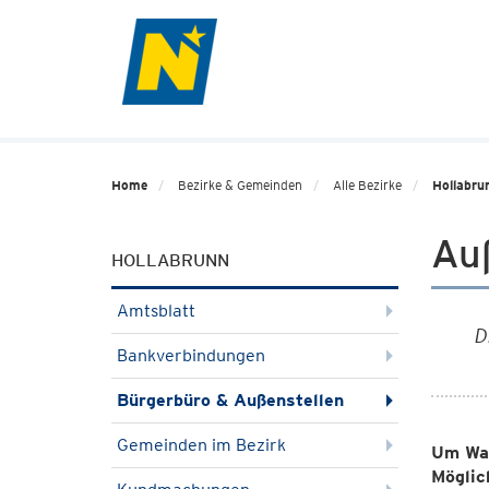
Home
Bezirke & Gemeinden
Alle Bezirke
Hollabru
Au
HOLLABRUNN
Amtsblatt
D
Bankverbindungen
Bürgerbüro & Außenstellen
Gemeinden im Bezirk
Um War
Möglic