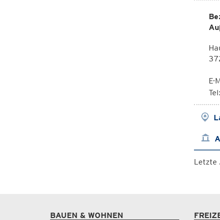
Be
Au
Hau
37
E-M
Tel
L
A
Letzte
BAUEN & WOHNEN
FREIZ