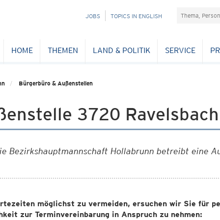
Suchefeld
NAVIGATION
JOBS
TOPICS IN ENGLISH
ÜBERSPRINGEN
HOME
THEMEN
LAND & POLITIK
SERVICE
PR
nn
Bürgerbüro & Außenstellen
ßenstelle 3720 Ravelsbach
ie Bezirkshauptmannschaft Hollabrunn betreibt eine Au
tezeiten möglichst zu vermeiden, ersuchen wir Sie für pe
hkeit zur Terminvereinbarung in Anspruch zu nehmen: