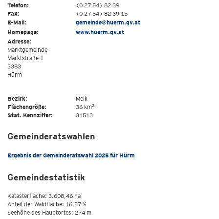
Telefon:
(0 27 54) 82 39
Fax:
(0 27 54) 82 39 15
E-Mail:
gemeinde@huerm.gv.at
Homepage:
www.huerm.gv.at
Adresse:
Marktgemeinde
Marktstraße 1
3383
Hürm
Bezirk:
Melk
2
Flächengröße:
36 km
Stat. Kennziffer:
31513
Gemeinderatswahlen
Ergebnis der Gemeinderatswahl 2025 für Hürm
Gemeindestatistik
Katasterfläche: 3.608,46 ha
Anteil der Waldfläche: 16,57 %
Seehöhe des Hauptortes: 274 m