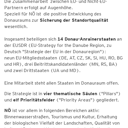
Die Zusammenarbeit zwischen EU- und Nicht-EU-
Partnern erfolgt auf Augenhöhe.
Speziell für NÖ ist die positive Entwicklung des
Donauraums zur
Sicherung der Standortqualität
wesentlich.
Insgesamt beteiligen sich
14 Donau-Anrainerstaaten
an
der EUSDR (EU-Strategy for the Danube Region, zu
Deutsch "Strategie der EU in der Donauregion"):
neun EU-Mitgliedsstaaten (DE, AT, CZ, SK, SI, HU, RO, BG
und HR), drei Beitrittskandidatenländer (MN, RS, BA)
und zwei Drittstaaten (UA und MD).
Eine Mitarbeit steht allen Staaten im Donauraum offen.
Die Strategie ist in
vier thematische Säulen
("Pillars")
und
elf Prioritätsfelder
("Priority Areas") gegliedert.
NÖ
ist vor allem in folgenden Bereichen aktiv:
Binnenwasserstraßen, Tourismus und Kultur, Erhaltung
der biologischen Vielfalt der Landschaften, Qualität von