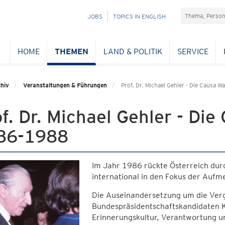
Suchefeld
NAVIGATION
JOBS
TOPICS IN ENGLISH
ÜBERSPRINGEN
HOME
THEMEN
LAND & POLITIK
SERVICE
hiv
Veranstaltungen & Führungen
Prof. Dr. Michael Gehler - Die Causa 
f. Dr. Michael Gehler - Di
86-1988
Im Jahr 1986 rückte Österreich dur
international in den Fokus der Aufm
Die Auseinandersetzung um die Ver
Bundespräsidentschaftskandidaten K
Erinnerungskultur, Verantwortung 