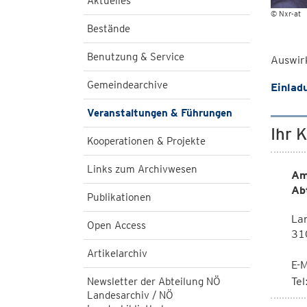
Aktuelles
© Nxr-at
Bestände
Benutzung & Service
Auswir
Gemeindearchive
Einlad
Veranstaltungen & Führungen
Ihr 
Kooperationen & Projekte
Links zum Archivwesen
Am
Ab
Publikationen
Lan
Open Access
310
Artikelarchiv
E-M
Te
Newsletter der Abteilung NÖ
Landesarchiv / NÖ