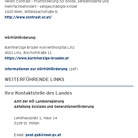
Verein Contrast – Frühförderung für blinde, sehbehinderte und
mehrfachbehindert – sehgeschädigte Kinder
1020 Wien, Wittelsbachstraße 5;
http://www.contrast.or.at/
Hörfrühförderung:
Barmherzige Brüder Konventhospital Linz
4021 Linz, Bischofstraße 11
https://www.barmherzige-brueder.at
Informationen zur Hörfrühförderung
(pdf)
WEITERFÜHRENDE LINKS
Ihre Kontaktstelle des Landes
Amt der NÖ Landesregierung
Abteilung Soziales und Generationenförderung
Landhausplatz 1, Haus 14
3109 St. Pölten
E-Mail:
post.gs5@noel.gv.at