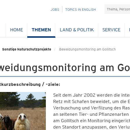
Suchefeld
NAVIGATION
JOBS
TOPICS IN ENGLISH
ÜBERSPRINGEN
HOME
THEMEN
LAND & POLITIK
SERVICE
Sonstige Naturschutzprojekte
Beweidungsmonitoring am Gollitsch
weidungsmonitoring am Gol
tkurzbeschreibung / -ziele:
Seit dem Jahr 2002 werden die inter
Retz mit Schafen beweidet, um die 
Verbuschung und Verfilzung des Rase
an seltenen Tier- und Pflanzenarte
am Gollitsch ein Monitoring eingeri
den Standort anzupassen, den Verlu