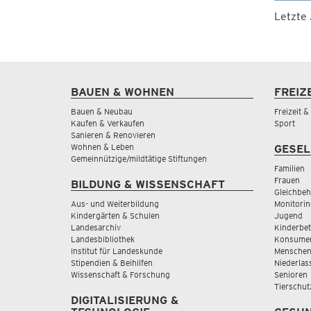
Letzte
BAUEN & WOHNEN
FREIZ
Bauen & Neubau
Freizeit 
Kaufen & Verkaufen
Sport
Sanieren & Renovieren
Wohnen & Leben
GESEL
Gemeinnützige/mildtätige Stiftungen
Familien
Frauen
BILDUNG & WISSENSCHAFT
Gleichbeh
Aus- und Weiterbildung
Monitorin
Kindergärten & Schulen
Jugend
Landesarchiv
Kinderbe
Landesbibliothek
Konsumen
Institut für Landeskunde
Menschen
Stipendien & Beihilfen
Niederlas
Wissenschaft & Forschung
Senioren
Tierschut
DIGITALISIERUNG &