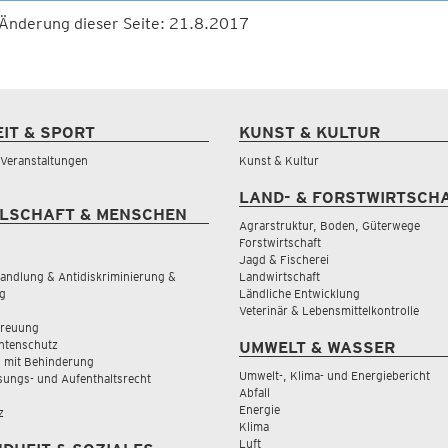
 Änderung dieser Seite: 21.8.2017
EIT & SPORT
KUNST & KULTUR
& Veranstaltungen
Kunst & Kultur
LAND- & FORSTWIRTSCH
LSCHAFT & MENSCHEN
Agrarstruktur, Boden, Güterwege
Forstwirtschaft
Jagd & Fischerei
andlung & Antidiskriminierung &
Landwirtschaft
g
Ländliche Entwicklung
Veterinär & Lebensmittelkontrolle
treuung
tenschutz
UMWELT & WASSER
 mit Behinderung
Umwelt-, Klima- und Energiebericht
sungs- und Aufenthaltsrecht
Abfall
Energie
z
Klima
Luft