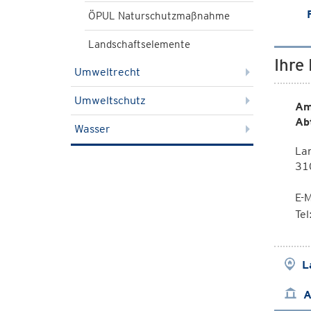
ÖPUL Naturschutzmaßnahme
Landschaftselemente
Ihre
Umweltrecht
Umweltschutz
Am
Ab
Wasser
La
310
E-M
Te
L
A