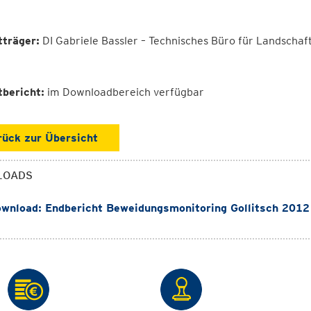
tträger:
DI Gabriele Bassler – Technisches Büro für Landscha
tbericht:
im Downloadbereich verfügbar
rück zur Übersicht
LOADS
wnload: Endbericht Beweidungsmonitoring Gollitsch 2012