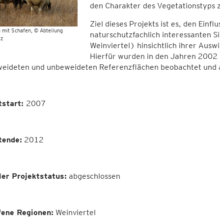
den Charakter des Vegetationstyps z
Ziel dieses Projekts ist es, den Einf
 mit Schafen
© Abteilung
naturschutzfachlich interessanten Si
tz
Weinviertel) hinsichtlich ihrer Aus
Hierfür wurden in den Jahren 2002
weideten und unbeweideten Referenzflächen beobachtet und 
tstart:
2007
tende:
2012
ler
Projektstatus
:
abgeschlossen
fene Regionen:
Weinviertel