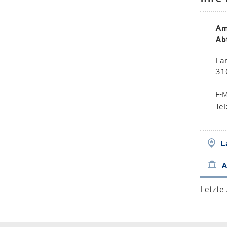
Am
Ab
La
310
E-M
Te
L
A
Letzte