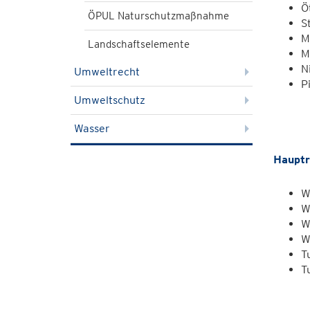
Ö
ÖPUL Naturschutzmaßnahme
S
M
Landschaftselemente
M
N
Umweltrecht
P
Umweltschutz
Wasser
H
auptr
W
W
W
W
T
T