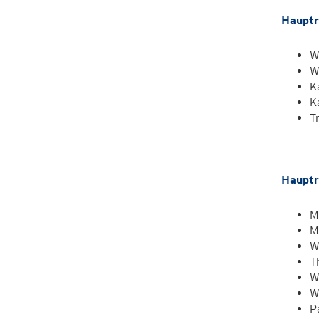
Hauptr
W
W
K
K
T
Hauptr
M
M
W
T
W
W
P