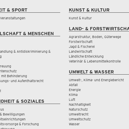
EIT & SPORT
KUNST & KULTUR
& Veranstaltungen
Kunst & Kultur
LAND- & FORSTWIRTSCH
LSCHAFT & MENSCHEN
Agrarstruktur, Boden, Güterwege
Forstwirtschaft
Jagd & Fischerei
andlung & Antidiskriminierung &
Landwirtschaft
g
Ländliche Entwicklung
Veterinär & Lebensmittelkontrolle
treuung
tenschutz
UMWELT & WASSER
 mit Behinderung
Umwelt-, Klima- und Energiebericht
sungs- und Aufenthaltsrecht
Abfall
Energie
z
Klima
Luft
DHEIT & SOZIALES
Nachhaltigkeit
rus
Naturschutz
& Bewilligungen
Umweltrecht
tseinrichtungen
Umweltschutz
itsvorsorge & Forschung
Wasser
Betreuung