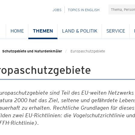
Suchefeld
NAVIGATION
JOBS
TOPICS IN ENGLISH
ÜBERSPRINGEN
HOME
THEMEN
LAND & POLITIK
SERVICE
Schutzgebiete und Naturdenkmäler
Europaschutzgebiete
ropaschutzgebiete
uropaschutzgebiete sind Teil des EU-weiten Netzwerks
atura 2000 hat das Ziel, seltene und gefährdete Leben
auerhaft zu erhalten. Rechtliche Grundlagen für diese
ilden zwei EU-Richtlinien: die Vogelschutzrichtlinie und
FFH-Richtlinie).