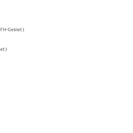
FFH-Gebiet)
iet)