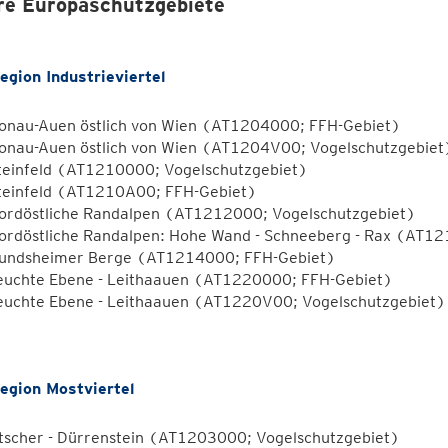
e Europaschutzgebiete
egion Industrieviertel
onau-Auen östlich von Wien (AT1204000; FFH-Gebiet)
onau-Auen östlich von Wien (AT1204V00; Vogelschutzgebiet
teinfeld (AT1210000; Vogelschutzgebiet)
teinfeld (AT1210A00; FFH-Gebiet)
ordöstliche Randalpen (AT1212000; Vogelschutzgebiet)
ordöstliche Randalpen: Hohe Wand - Schneeberg - Rax (AT1
undsheimer Berge (AT1214000; FFH-Gebiet)
euchte Ebene - Leithaauen (AT1220000; FFH-Gebiet)
euchte Ebene - Leithaauen (AT1220V00; Vogelschutzgebiet)
egion Mostviertel
tscher - Dürrenstein (AT1203000; Vogelschutzgebiet)