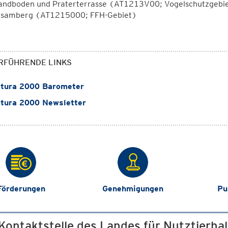
andboden und Praterterrasse (AT1213V00; Vogelschutzgebi
isamberg (AT1215000; FFH-Gebiet)
RFÜHRENDE LINKS
tura 2000 Barometer
tura 2000 Newsletter
Förderungen
Genehmigungen
Pu
 Kontaktstelle des Landes für Nutztierha