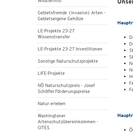
Wildtierinfo
Unser
Gebietsfremde (invasive) Arten -
Gebietseigene Gehölze
Hauptr
LE-Projekte 23-27
Wissenstransfer
D
D
LE-Projekte 23-27 Investitionen
S
S
Sonstige Naturschutzprojekte
N
N
LIFE-Projekte
H
F
NÖ Naturschutzpreis - Josef
F
Schöffel Förderungspreise
Natur erleben
Hauptr
Washingtoner
Artenschutzübereinkommen -
CITES
Ö