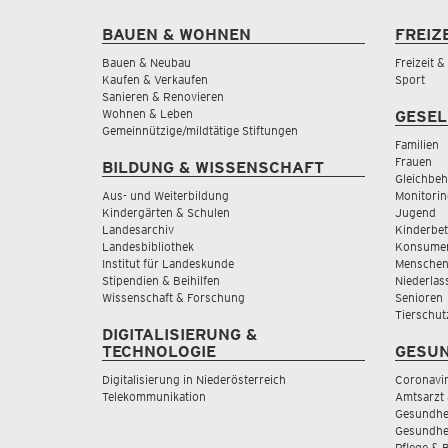
BAUEN & WOHNEN
FREIZ
Bauen & Neubau
Freizeit 
Kaufen & Verkaufen
Sport
Sanieren & Renovieren
Wohnen & Leben
GESEL
Gemeinnützige/mildtätige Stiftungen
Familien
Frauen
BILDUNG & WISSENSCHAFT
Gleichbeh
Aus- und Weiterbildung
Monitorin
Kindergärten & Schulen
Jugend
Landesarchiv
Kinderbe
Landesbibliothek
Konsumen
Institut für Landeskunde
Menschen
Stipendien & Beihilfen
Niederlas
Wissenschaft & Forschung
Senioren
Tierschut
DIGITALISIERUNG &
TECHNOLOGIE
GESUN
Digitalisierung in Niederösterreich
Coronavi
Telekommunikation
Amtsarzt 
Gesundhei
Gesundhe
Pflege & 