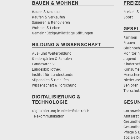
BAUEN & WOHNEN
FREIZ
Bauen & Neubau
Freizeit 
Kaufen & Verkaufen
Sport
Sanieren & Renovieren
Wohnen & Leben
GESEL
Gemeinnützige/mildtätige Stiftungen
Familien
Frauen
BILDUNG & WISSENSCHAFT
Gleichbeh
Aus- und Weiterbildung
Monitorin
Kindergärten & Schulen
Jugend
Landesarchiv
Kinderbe
Landesbibliothek
Konsumen
Institut für Landeskunde
Menschen
Stipendien & Beihilfen
Niederlas
Wissenschaft & Forschung
Senioren
Tierschut
DIGITALISIERUNG &
TECHNOLOGIE
GESUN
Digitalisierung in Niederösterreich
Coronavi
Telekommunikation
Amtsarzt 
Gesundhei
Gesundhe
Pflege & 
Soziale D