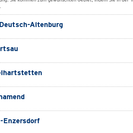
.
Deutsch-Altenburg
rtsau
lhartstetten
chamend
-Enzersdorf