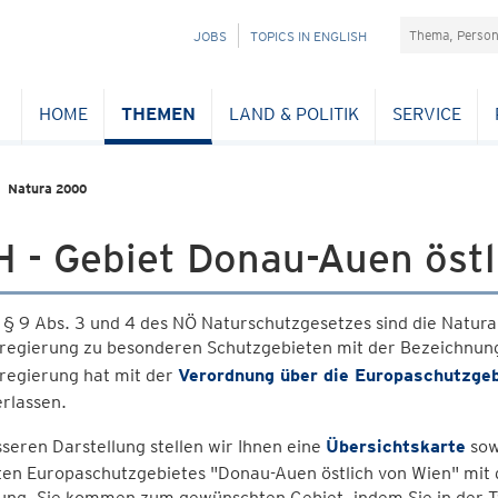
Suchefeld
NAVIGATION
JOBS
TOPICS IN ENGLISH
ÜBERSPRINGEN
HOME
THEMEN
LAND & POLITIK
SERVICE
Natura 2000
 - Gebiet Donau-Auen östl
§ 9 Abs. 3 und 4 des NÖ Naturschutzgesetzes sind die Natur
regierung zu besonderen Schutzgebieten mit der Bezeichnung
regierung hat mit der
Verordnung über die Europaschutzgeb
erlassen.
seren Darstellung stellen wir Ihnen eine
Übersichtskarte
sow
en Europaschutzgebietes "Donau-Auen östlich von Wien" mit d
ung. Sie kommen zum gewünschten Gebiet, indem Sie in der T