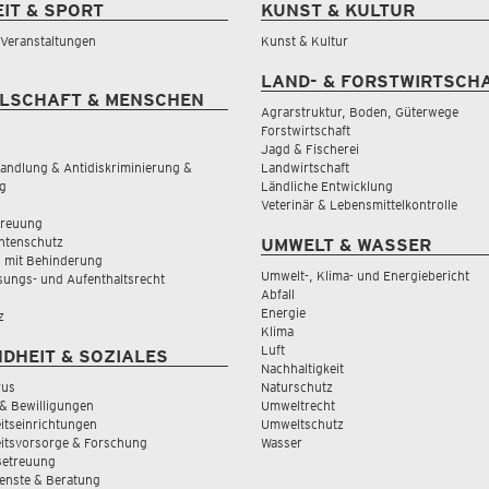
EIT & SPORT
KUNST & KULTUR
& Veranstaltungen
Kunst & Kultur
LAND- & FORSTWIRTSCH
LSCHAFT & MENSCHEN
Agrarstruktur, Boden, Güterwege
Forstwirtschaft
Jagd & Fischerei
andlung & Antidiskriminierung &
Landwirtschaft
g
Ländliche Entwicklung
Veterinär & Lebensmittelkontrolle
treuung
tenschutz
UMWELT & WASSER
 mit Behinderung
Umwelt-, Klima- und Energiebericht
sungs- und Aufenthaltsrecht
Abfall
Energie
z
Klima
Luft
DHEIT & SOZIALES
Nachhaltigkeit
rus
Naturschutz
& Bewilligungen
Umweltrecht
tseinrichtungen
Umweltschutz
itsvorsorge & Forschung
Wasser
Betreuung
ienste & Beratung