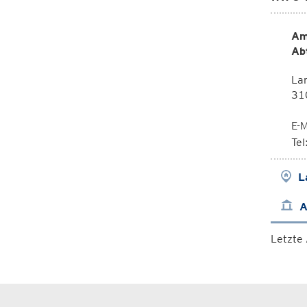
Am
Ab
La
310
E-M
Te
L
A
Letzte