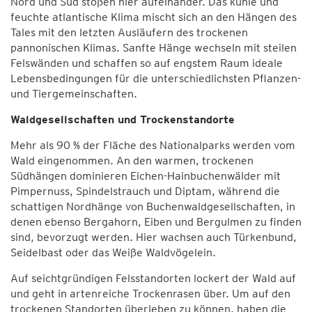
Nord und Süd stoßen hier aufeinander. Das kühle und
feuchte atlantische Klima mischt sich an den Hängen des
Tales mit den letzten Ausläufern des trockenen
pannonischen Klimas. Sanfte Hänge wechseln mit steilen
Felswänden und schaffen so auf engstem Raum ideale
Lebensbedingungen für die unterschiedlichsten Pflanzen-
und Tiergemeinschaften.
Waldgesellschaften und Trockenstandorte
Mehr als 90 % der Fläche des Nationalparks werden vom
Wald eingenommen. An den warmen, trockenen
Südhängen dominieren Eichen-Hainbuchenwälder mit
Pimpernuss, Spindelstrauch und Diptam, während die
schattigen Nordhänge von Buchenwaldgesellschaften, in
denen ebenso Bergahorn, Eiben und Bergulmen zu finden
sind, bevorzugt werden. Hier wachsen auch Türkenbund,
Seidelbast oder das Weiße Waldvögelein.
Auf seichtgründigen Felsstandorten lockert der Wald auf
und geht in artenreiche Trockenrasen über. Um auf den
trockenen Standorten überleben zu können, haben die