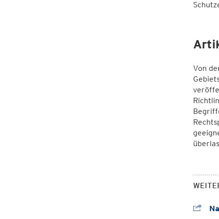
Schutz
Arti
Von den
Gebiets
veröffe
Richtli
Begriff
Rechtsp
geeign
überlas
WEITE
Na