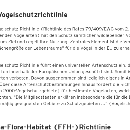
Vogelschutzrichtlinie
elschutz-Richtlinie (Richtlinie des Rates 79/409/EWG vom 2.
benden Vogelarten) hat den Schutz sämtlicher wildlebender V
um Ziel und regelt ihre Nutzung. Zentrales Element ist die Ver
ächengröße der Lebensräume" für die Vögel in der EU zu erha
elschutz-Richtlinie führt einen universellen Artenschutz ein, 
ten innerhalb der Europäischen Union geschützt sind. Somit i
ten verboten. Davon ausgenommen sind lediglich eigens in An
Über diese Artenschutzbestimmungen hinaus fordert die Richtl
 2000-Vogelschutzgebiete) für bestimmte Vogelarten, welche i
chten. "Die Mitgliedstaaten erklären insbesondere die für die
mäßig geeignetsten Gebiete zu Schutzgebieten ..." (Vogelschu
a-Flora-Habitat (FFH-)Richtlinie