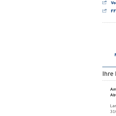
Vog
FFH
Ihre
Am
Ab
La
310