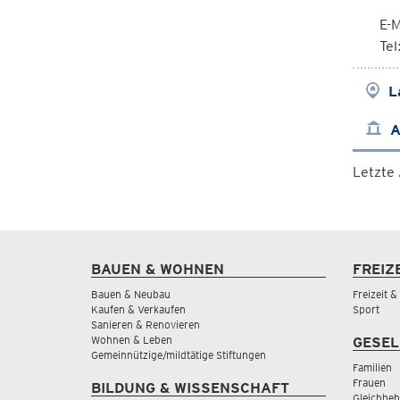
E-M
Te
L
A
Letzte
BAUEN & WOHNEN
FREIZ
Bauen & Neubau
Freizeit 
Kaufen & Verkaufen
Sport
Sanieren & Renovieren
Wohnen & Leben
GESEL
Gemeinnützige/mildtätige Stiftungen
Familien
Frauen
BILDUNG & WISSENSCHAFT
Gleichbeh