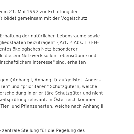
 vom 21. Mai 1992 zur Erhaltung der
) bildet gemeinsam mit der Vogelschutz-
ie Erhaltung der natürlichen Lebensräume sowie
gliedstaaten beizutragen" (Art. 2 Abs. 1 FFH-
ärentes ökologisches Netz besonderer
 In diesem Netzwerk sollen Lebensräume und
nschaftlichem Interesse" sind, erhalten
ngen (Anhang I, Anhang II) aufgelistet. Anders
tären" und "prioritären" Schutzgütern, welche
rscheidung in prioritäre Schutzgüter und nicht
hkeitsprüfung relevant. In Österreich kommen
ier- und Pflanzenarten, welche nach Anhang II
e zentrale Stellung für die Regelung des