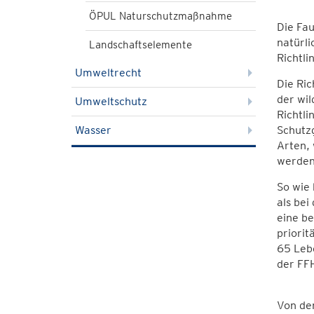
ÖPUL Naturschutzmaßnahme
Die Fau
natürl
Landschaftselemente
Richtli
Umweltrecht
Die Ric
der wil
Umweltschutz
Richtli
Wasser
Schutz
Arten, 
werden
So wie 
als bei
eine be
priorit
65 Leb
der FFH
Von den