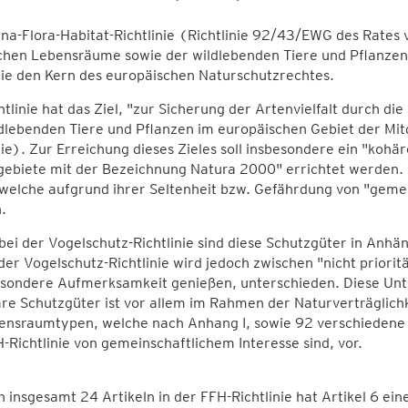
na-Flora-Habitat-Richtlinie (Richtlinie 92/43/EWG des Rates
ichen Lebensräume sowie der wildlebenden Tiere und Pflanzen
nie den Kern des europäischen Naturschutzrechtes.
htlinie hat das Ziel, "zur Sicherung der Artenvielfalt durch d
dlebenden Tiere und Pflanzen im europäischen Gebiet der Mit
nie). Zur Erreichung dieses Zieles soll insbesondere ein "koh
gebiete mit der Bezeichnung Natura 2000" errichtet werden.
welche aufgrund ihrer Seltenheit bzw. Gefährdung von "gemei
.
bei der Vogelschutz-Richtlinie sind diese Schutzgüter in Anhä
 der Vogelschutz-Richtlinie wird jedoch zwischen "nicht priori
sondere Aufmerksamkeit genießen, unterschieden. Diese Unte
äre Schutzgüter ist vor allem im Rahmen der Naturverträglic
ensraumtypen, welche nach Anhang I, sowie 92 verschiedene T
-Richtlinie von gemeinschaftlichem Interesse sind, vor.
 insgesamt 24 Artikeln in der FFH-Richtlinie hat Artikel 6 ein