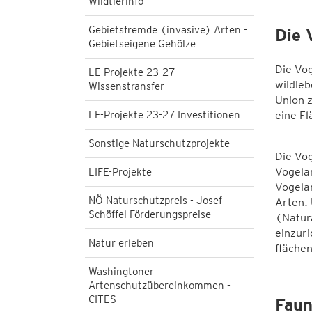
Wildtierinfo
Gebietsfremde (invasive) Arten -
Die 
Gebietseigene Gehölze
Die Vog
LE-Projekte 23-27
wildle
Wissenstransfer
Union z
LE-Projekte 23-27 Investitionen
eine Fl
Sonstige Naturschutzprojekte
Die Vog
Vogelar
LIFE-Projekte
Vogelar
NÖ Naturschutzpreis - Josef
Arten. 
Schöffel Förderungspreise
(Natura
einzuri
Natur erleben
flächen
Washingtoner
Artenschutzübereinkommen -
CITES
Faun