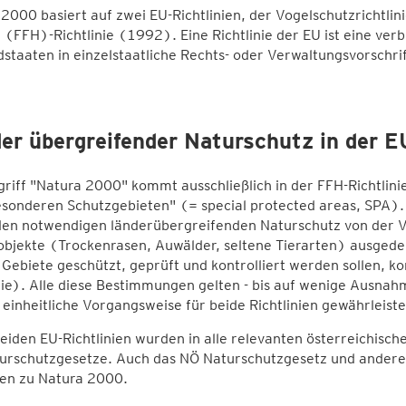
2000 basiert auf zwei EU-Richtlinien, der Vogelschutzrichtli
 (FFH)-Richtlinie (1992). Eine Richtlinie der EU ist eine ver
dstaaten in einzelstaatliche Rechts- oder Verwaltungsvorsch
er übergreifender Naturschutz in der E
riff "Natura 2000" kommt ausschließlich in der FFH-Richtlinie v
sonderen Schutzgebieten" (= special protected areas, SPA). M
den notwendigen länderübergreifenden Naturschutz von der V
bjekte (Trockenrasen, Auwälder, seltene Tierarten) ausgede
 Gebiete geschützt, geprüft und kontrolliert werden sollen, ko
nie). Alle diese Bestimmungen gelten - bis auf wenige Ausnahm
e einheitliche Vorgangsweise für beide Richtlinien gewährleiste
eiden EU-Richtlinien wurden in alle relevanten österreichisch
turschutzgesetze. Auch das NÖ Naturschutzgesetz und andere 
en zu Natura 2000.