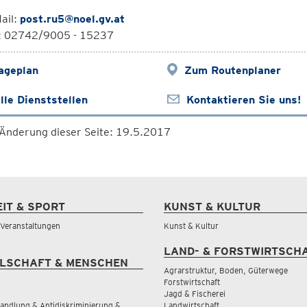
ail:
post.ru5@noel.gv.at
l: 02742/9005 - 15237
ageplan
Zum Routenplaner
lle Dienststellen
Kontaktieren Sie uns!
 Änderung dieser Seite: 19.5.2017
EIT & SPORT
KUNST & KULTUR
& Veranstaltungen
Kunst & Kultur
LAND- & FORSTWIRTSCH
LSCHAFT & MENSCHEN
Agrarstruktur, Boden, Güterwege
Forstwirtschaft
Jagd & Fischerei
andlung & Antidiskriminierung &
Landwirtschaft