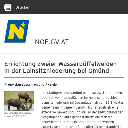
Drucken
NOE.GV.AT
Errichtung zweier Wasserbüffelweiden
in der Lainsitzniederung bei Gmünd
Projektkurzbeschreibung / -ziele:
Die Stadtgemeinde Gmünd plant auf zwei stadtnahen
Überschwemmungsflächen im Naturschutzgebiet
Lainsitzniederung im Gesamtausmaß von 12,5 Hektar
gemeinsam mit einem Landwirtschaftsbetrieb eine
extensive Beweidung und will so der Entwicklung der
Wasserbüffel
© Eleleleven,
Lizenz: CC BY-SA 2.0
vergangenen Jahre gegensteuern: die meisten
bäuerlichen Betriebe in und um Gmünd wurden
aufgelassen - der Bedarf an Futterflächen stagniert -