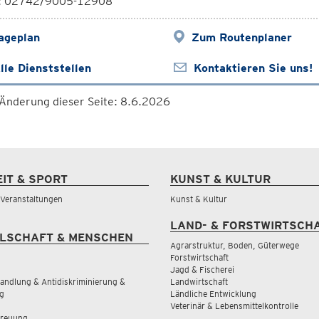
l: 02742/9005-12908
ageplan
Zum Routenplaner
lle Dienststellen
Kontaktieren Sie uns!
 Änderung dieser Seite: 8.6.2026
EIT & SPORT
KUNST & KULTUR
& Veranstaltungen
Kunst & Kultur
LAND- & FORSTWIRTSCH
LSCHAFT & MENSCHEN
Agrarstruktur, Boden, Güterwege
Forstwirtschaft
Jagd & Fischerei
andlung & Antidiskriminierung &
Landwirtschaft
g
Ländliche Entwicklung
Veterinär & Lebensmittelkontrolle
treuung