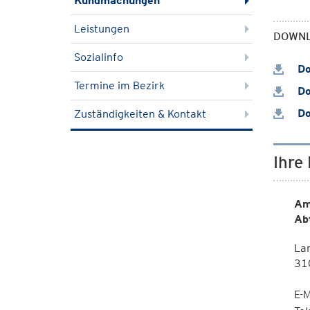
Kundmachungen
Leistungen
DOWN
Sozialinfo
Do
Termine im Bezirk
Do
Do
Zuständigkeiten & Kontakt
Ihre
Am
Ab
La
310
E-M