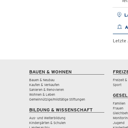
Te
L
A
Letzte
BAUEN & WOHNEN
FREIZ
Bauen & Neubau
Freizeit 
Kaufen & Verkaufen
Sport
Sanieren & Renovieren
Wohnen & Leben
GESEL
Gemeinnützige/mildtätige Stiftungen
Familien
Frauen
BILDUNG & WISSENSCHAFT
Gleichbeh
Aus- und Weiterbildung
Monitorin
Kindergärten & Schulen
Jugend
Landesarchiv
Kinderbe