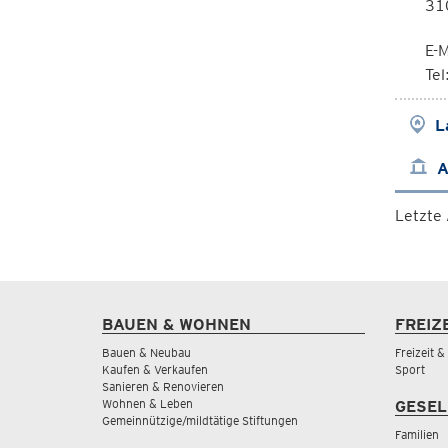
310
E-M
Te
L
A
Letzte
BAUEN & WOHNEN
FREIZ
Bauen & Neubau
Freizeit 
Kaufen & Verkaufen
Sport
Sanieren & Renovieren
Wohnen & Leben
GESEL
Gemeinnützige/mildtätige Stiftungen
Familien