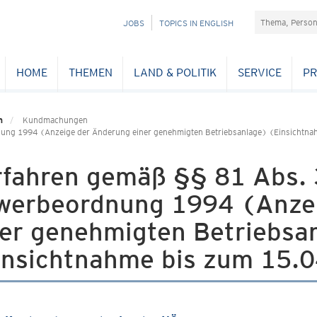
Suchefeld
NAVIGATION
JOBS
TOPICS IN ENGLISH
ÜBERSPRINGEN
HOME
THEMEN
LAND & POLITIK
SERVICE
PR
n
Kundmachungen
nung 1994 (Anzeige der Änderung einer genehmigten Betriebsanlage) (Einsichtn
rfahren gemäß §§ 81 Abs. 
werbeordnung 1994 (Anze
ner genehmigten Betriebsa
insichtnahme bis zum 15.