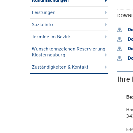
Kundmachungen
Leistungen
DOWN
Sozialinfo
Do
Termine im Bezirk
Do
Do
Wunschkennzeichen Reservierung
Klosterneuburg
Do
Zuständigkeiten & Kontakt
Ihre
Be
Ha
343
E-M