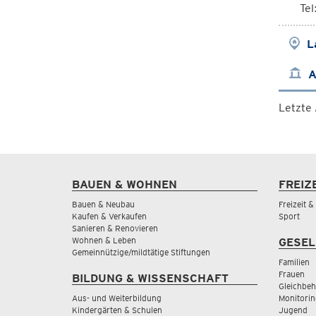
Te
L
A
Letzte
BAUEN & WOHNEN
FREIZ
Bauen & Neubau
Freizeit 
Kaufen & Verkaufen
Sport
Sanieren & Renovieren
Wohnen & Leben
GESEL
Gemeinnützige/mildtätige Stiftungen
Familien
Frauen
BILDUNG & WISSENSCHAFT
Gleichbeh
Aus- und Weiterbildung
Monitorin
Kindergärten & Schulen
Jugend