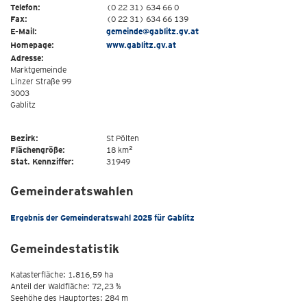
Telefon:
(0 22 31) 634 66 0
Fax:
(0 22 31) 634 66 139
E-Mail:
gemeinde@gablitz.gv.at
Homepage:
www.gablitz.gv.at
Adresse:
Marktgemeinde
Linzer Straße 99
3003
Gablitz
Bezirk:
St Pölten
2
Flächengröße:
18 km
Stat. Kennziffer:
31949
Gemeinderatswahlen
Ergebnis der Gemeinderatswahl 2025 für Gablitz
Gemeindestatistik
Katasterfläche: 1.816,59 ha
Anteil der Waldfläche: 72,23 %
Seehöhe des Hauptortes: 284 m