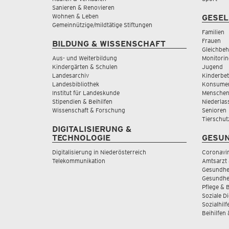
Sanieren & Renovieren
Wohnen & Leben
GESEL
Gemeinnützige/mildtätige Stiftungen
Familien
Frauen
BILDUNG & WISSENSCHAFT
Gleichbeh
Aus- und Weiterbildung
Monitorin
Kindergärten & Schulen
Jugend
Landesarchiv
Kinderbe
Landesbibliothek
Konsumen
Institut für Landeskunde
Menschen
Stipendien & Beihilfen
Niederlas
Wissenschaft & Forschung
Senioren
Tierschut
DIGITALISIERUNG &
TECHNOLOGIE
GESUN
Digitalisierung in Niederösterreich
Coronavi
Telekommunikation
Amtsarzt 
Gesundhei
Gesundhe
Pflege & 
Soziale D
Sozialhilf
Beihilfen