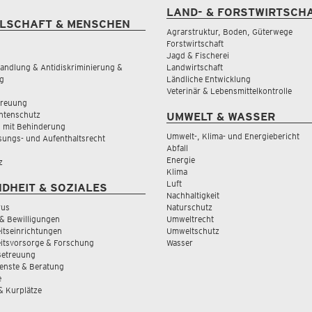
LAND- & FORSTWIRTSCH
LSCHAFT & MENSCHEN
Agrarstruktur, Boden, Güterwege
Forstwirtschaft
Jagd & Fischerei
andlung & Antidiskriminierung &
Landwirtschaft
g
Ländliche Entwicklung
Veterinär & Lebensmittelkontrolle
treuung
tenschutz
UMWELT & WASSER
 mit Behinderung
Umwelt-, Klima- und Energiebericht
sungs- und Aufenthaltsrecht
Abfall
Energie
z
Klima
Luft
DHEIT & SOZIALES
Nachhaltigkeit
rus
Naturschutz
& Bewilligungen
Umweltrecht
tseinrichtungen
Umweltschutz
itsvorsorge & Forschung
Wasser
Betreuung
ienste & Beratung
e
 & Kurplätze