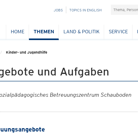
Suchefeld
NAVIGATION
JOBS
TOPICS IN ENGLISH
ÜBERSPRINGEN
HOME
THEMEN
LAND & POLITIK
SERVICE
Kinder- und Jugendhilfe
gebote und Aufgaben
ozialpädagogisches Betreuungszentrum Schauboden
euungsangebote