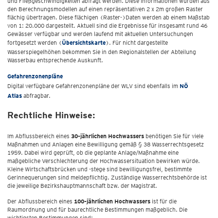
und Fließgeschwindigkeiten abfragt werden. Diese Informationen wurden aus
den Berechnungsmodellen auf einen repräsentativen 2 x 2m großen Raster
flächig übertragen. Diese flächigen (Raster-)Daten werden ab einem Maßstab
von 1: 20.000 dargestellt. Aktuell sind die Ergebnisse für insgesamt rund 46
Gewässer verfügbar und werden laufend mit aktuellen Untersuchungen
fortgesetzt werden (
Übersichtskarte
). Für nicht dargestellte
Wasserspiegelhöhen bekommen Sie in den Regionalstellen der Abteilung
Wasserbau entsprechende Auskunft.
Gefahrenzonenpläne
Digital verfügbare Gefahrenzonenpläne der WLV sind ebenfalls im
NÖ
Atlas
abfragbar.
Rechtliche Hinweise:
Im Abflussbereich eines
30-jährlichen Hochwassers
benötigen Sie für viele
Maßnahmen und Anlagen eine Bewilligung gemäß § 38 Wasserrechtsgesetz
1959. Dabei wird geprüft, ob die geplante Anlage/Maßnahme eine
maßgebliche Verschlechterung der Hochwassersituation bewirken würde.
Kleine Wirtschaftsbrücken und -stege sind bewilligungsfrei, bestimmte
Gerinnequerungen sind meldepflichtig. Zuständige Wasserrechtsbehörde ist
die jeweilige Bezirkshauptmannschaft bzw. der Magistrat.
Der Abflussbereich eines
100-jährlichen Hochwassers
ist für die
Raumordnung und für baurechtliche Bestimmungen maßgeblich. Die
wichtigsten Bestimmungen sind: