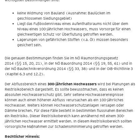
keine Widmung von Bauland (Ausnahme: Baulücken im
geschlossenen Siedlungsgebiet)
Liegt das Fußbodenniveau eines Aufenthaltsraums nicht über dem
Niveau eines 100-jährlichen Hochwassers, muss Vorsorge für einen
gleichwertigen Schutz vor Überflutung getroffen werden.
Lagerungen von gefährlichen Stoffen (v.a. Öl) müssen besonders
gesichert sein.
Die genauen Bestimmungen finden Sie im NÖ Raumordnungsgesetz
2014 (§§ 15, 20, 21), in der NÖ Bauordnung 2014 (§§ 19, 55, 61) und in
der NÖ Bautechnikverordnung 2014 (§§ 33, 38) und in der OIB-Richtlinie 3
(Kapitel 6.3 und 12.2).
Der Abflussbereich eines
300-jährlichen Hochwassers
wird bei Planungen als
Restrisikobereich dargestellt. Es sollte bewusstmachen, dass es keinen
absoluten Hochwasserschutz gibt. Sehr seltene Hochwasserereignisse
können auch einen höheren Abfluss verursachen als ein 100-jährliches
Hochwasser. Weiters können Hochwasserschutzanlagen versagen oder
Dämme brechen. Für diese Fälle besteht in bestimmten flussnahen Bereichen
ein Restrisiko. Dieser Restrisikobereich kann annähernd mit einem 300-
jährlichen Hochwasser ermittelt werden. In diesem Restrisikobereich sollten
vorsorgliche Maßnahmen zur Schadensminimierung getroffen werden.
Rechtlicher Hinweis: