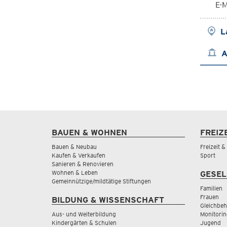
E-M
L
A
BAUEN & WOHNEN
FREIZ
Bauen & Neubau
Freizeit 
Kaufen & Verkaufen
Sport
Sanieren & Renovieren
Wohnen & Leben
GESEL
Gemeinnützige/mildtätige Stiftungen
Familien
Frauen
BILDUNG & WISSENSCHAFT
Gleichbeh
Aus- und Weiterbildung
Monitorin
Kindergärten & Schulen
Jugend