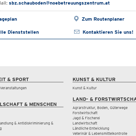
ail:
sbz.schauboden@noebetreuungszentrum.at
ageplan
Zum Routenplaner
lle Dienststellen
Kontaktieren Sie uns!
EIT & SPORT
KUNST & KULTUR
& Veranstaltungen
Kunst & Kultur
LAND- & FORSTWIRTSCH
LSCHAFT & MENSCHEN
Agrarstruktur, Boden, Güterwege
Forstwirtschaft
Jagd & Fischerei
andlung & Antidiskriminierung &
Landwirtschaft
g
Ländliche Entwicklung
Veterinär & Lebensmittelkontrolle