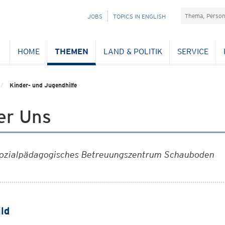
Suchefeld
NAVIGATION
JOBS
TOPICS IN ENGLISH
ÜBERSPRINGEN
HOME
THEMEN
LAND & POLITIK
SERVICE
Kinder- und Jugendhilfe
er Uns
ozialpädagogisches Betreuungszentrum Schauboden
ild