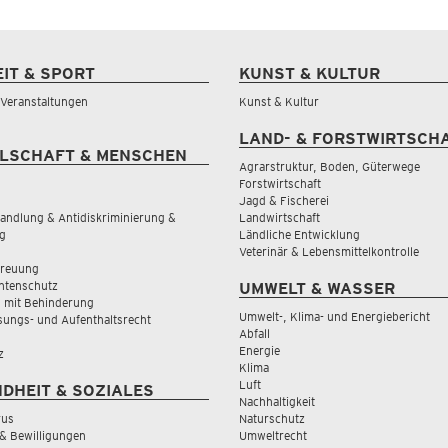
EIT & SPORT
KUNST & KULTUR
& Veranstaltungen
Kunst & Kultur
LAND- & FORSTWIRTSCH
LSCHAFT & MENSCHEN
Agrarstruktur, Boden, Güterwege
Forstwirtschaft
Jagd & Fischerei
andlung & Antidiskriminierung &
Landwirtschaft
g
Ländliche Entwicklung
Veterinär & Lebensmittelkontrolle
treuung
tenschutz
UMWELT & WASSER
 mit Behinderung
Umwelt-, Klima- und Energiebericht
sungs- und Aufenthaltsrecht
Abfall
Energie
z
Klima
Luft
DHEIT & SOZIALES
Nachhaltigkeit
rus
Naturschutz
& Bewilligungen
Umweltrecht