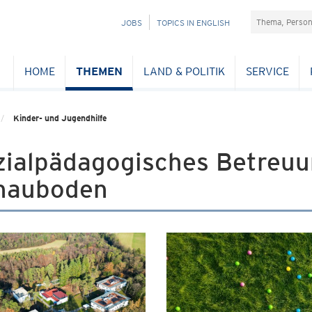
Suchefeld
NAVIGATION
JOBS
TOPICS IN ENGLISH
ÜBERSPRINGEN
HOME
THEMEN
LAND & POLITIK
SERVICE
Kinder- und Jugendhilfe
zialpädagogisches Betreu
hauboden