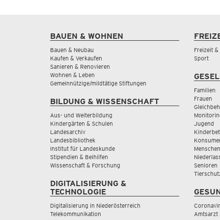
BAUEN & WOHNEN
FREIZ
Bauen & Neubau
Freizeit 
Kaufen & Verkaufen
Sport
Sanieren & Renovieren
Wohnen & Leben
GESEL
Gemeinnützige/mildtätige Stiftungen
Familien
Frauen
BILDUNG & WISSENSCHAFT
Gleichbeh
Aus- und Weiterbildung
Monitorin
Kindergärten & Schulen
Jugend
Landesarchiv
Kinderbe
Landesbibliothek
Konsumen
Institut für Landeskunde
Menschen
Stipendien & Beihilfen
Niederlas
Wissenschaft & Forschung
Senioren
Tierschut
DIGITALISIERUNG &
TECHNOLOGIE
GESUN
Digitalisierung in Niederösterreich
Coronavi
Telekommunikation
Amtsarzt 