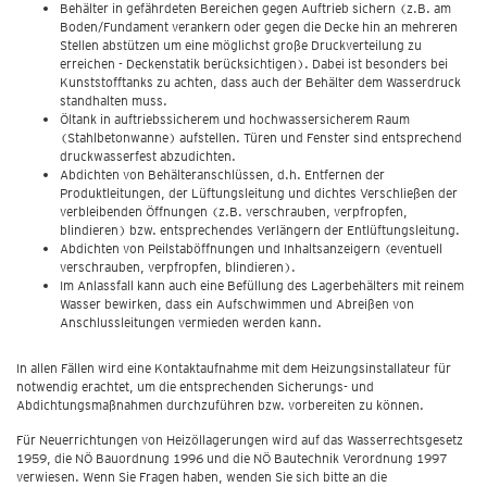
Behälter in gefährdeten Bereichen gegen Auftrieb sichern (z.B. am
Boden/Fundament verankern oder gegen die Decke hin an mehreren
Stellen abstützen um eine möglichst große Druckverteilung zu
erreichen - Deckenstatik berücksichtigen). Dabei ist besonders bei
Kunststofftanks zu achten, dass auch der Behälter dem Wasserdruck
standhalten muss.
Öltank in auftriebssicherem und hochwassersicherem Raum
(Stahlbetonwanne) aufstellen. Türen und Fenster sind entsprechend
druckwasserfest abzudichten.
Abdichten von Behälteranschlüssen, d.h. Entfernen der
Produktleitungen, der Lüftungsleitung und dichtes Verschließen der
verbleibenden Öffnungen (z.B. verschrauben, verpfropfen,
blindieren) bzw. entsprechendes Verlängern der Entlüftungsleitung.
Abdichten von Peilstaböffnungen und Inhaltsanzeigern (eventuell
verschrauben, verpfropfen, blindieren).
Im Anlassfall kann auch eine Befüllung des Lagerbehälters mit reinem
Wasser bewirken, dass ein Aufschwimmen und Abreißen von
Anschlussleitungen vermieden werden kann.
In allen Fällen wird eine Kontaktaufnahme mit dem Heizungsinstallateur für
notwendig erachtet, um die entsprechenden Sicherungs- und
Abdichtungsmaßnahmen durchzuführen bzw. vorbereiten zu können.
Für Neuerrichtungen von Heizöllagerungen wird auf das Wasserrechtsgesetz
1959, die NÖ Bauordnung 1996 und die NÖ Bautechnik Verordnung 1997
verwiesen. Wenn Sie Fragen haben, wenden Sie sich bitte an die