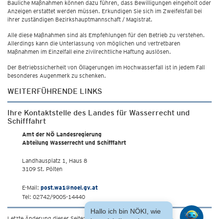
Bauliche Maßnahmen können dazu führen, dass Bewilligungen eingeholt oder
Anzeigen erstattet werden müssen. Erkundigen Sie sich im Zweifelsfall bei
ihrer zuständigen Bezirkshauptmannschaft / Magistrat.
Alle diese Maßnahmen sind als Empfehlungen für den Betrieb zu verstehen.
Allerdings kann die Unterlassung von möglichen und vertretbaren
Maßnahmen im Einzelfall eine zivilrechtliche Haftung auslösen.
Der Betriebssicherheit von Öllagerungen im Hochwasserfall ist in jedem Fall
besonderes Augenmerk zu schenken.
WEITERFÜHRENDE LINKS
Ihre Kontaktstelle des Landes für Wasserrecht und
Schifffahrt
Amt der NÖ Landesregierung
Abteilung Wasserrecht und Schifffahrt
Landhausplatz 1, Haus 8
3109 St. Pölten
E-Mail:
post.wa1@noel.gv.at
Tel: 02742/9005-14440
Hallo ich bin NÖKI, wie
Letzte Änderung dieser Seite: 2.1.2026