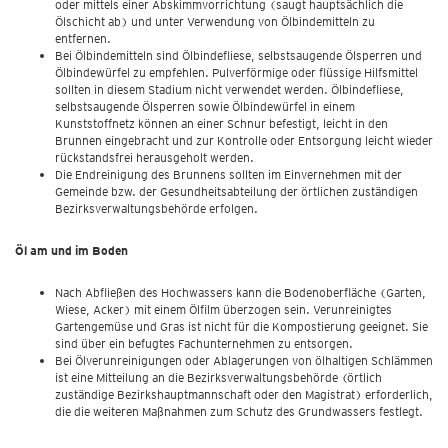
oder mittels einer Abskimmvorrichtung (saugt hauptsächlich die
Ölschicht ab) und unter Verwendung von Ölbindemitteln zu
entfernen.
Bei Ölbindemitteln sind Ölbindefliese, selbstsaugende Ölsperren und
Ölbindewürfel zu empfehlen. Pulverförmige oder flüssige Hilfsmittel
sollten in diesem Stadium nicht verwendet werden. Ölbindefliese,
selbstsaugende Ölsperren sowie Ölbindewürfel in einem
Kunststoffnetz können an einer Schnur befestigt, leicht in den
Brunnen eingebracht und zur Kontrolle oder Entsorgung leicht wieder
rückstandsfrei herausgeholt werden.
Die Endreinigung des Brunnens sollten im Einvernehmen mit der
Gemeinde bzw. der Gesundheitsabteilung der örtlichen zuständigen
Bezirksverwaltungsbehörde erfolgen.
Öl am und im Boden
Nach Abfließen des Hochwassers kann die Bodenoberfläche (Garten,
Wiese, Acker) mit einem Ölfilm überzogen sein. Verunreinigtes
Gartengemüse und Gras ist nicht für die Kompostierung geeignet. Sie
sind über ein befugtes Fachunternehmen zu entsorgen.
Bei Ölverunreinigungen oder Ablagerungen von ölhaltigen Schlämmen
ist eine Mitteilung an die Bezirksverwaltungsbehörde (örtlich
zuständige Bezirkshauptmannschaft oder den Magistrat) erforderlich,
die die weiteren Maßnahmen zum Schutz des Grundwassers festlegt.